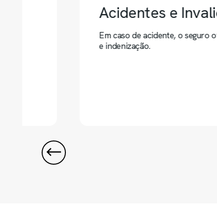
Covid-19
ssistência
Atendimento sem custos adicion
pandemia.
Previous