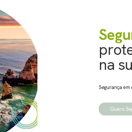
Segu
prot
na s
Segurança em c
Quero Se