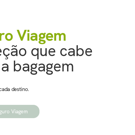
ro Viagem
eção que cabe
ua bagagem
ada destino.
guro Viagem